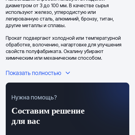
диаметром от 3 до 100 мм. В качестве сырья
используют железо, углеродистую или
легированную сталь, алюминий, бронзу, титан,
другие металлы и сплавы.
Прокат подвергают холодной или температурной
обработке, волочению, нагартовке для улучшения
свойств полуфабриката. Окалину убирают
химическим или механическим способом.
По типу отделки различают калиброванные,
Показать полностью
кованные и горячекатаные изделия обычной или
повышенной точности изготовления. Параметры
полуфабриката указаны в маркировке. Прокат
Нужна помощь?
поставляют отрезами длиной от 2 до 6,5 м.
Возможен заказ полуфабриката длиной 12 м. Куски
Составим решение
менее 2 м считают остатками. Возможна поставка
прута диаметром до 20 мм в мотках.
для вас
(Шестигранники калиброванные Ст.45)