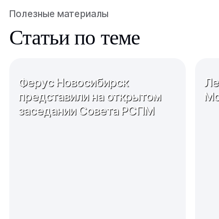
Полезные материалы
Статьи по теме
Ферус Новосибирск
Ле
представили на открытом
Мо
заседании Совета РСПМ